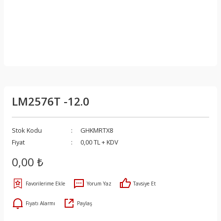
LM2576T -12.0
Stok Kodu
GHKMRTX8
Fiyat
0,00 TL + KDV
0,00 ₺
Yorum Yaz
Tavsiye Et
Fiyatı Alarmı
Paylaş