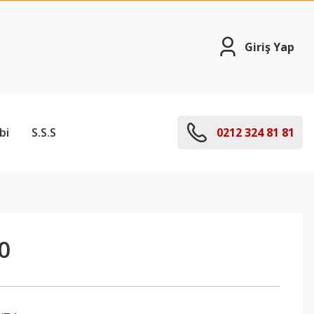
Giriş Yap
bi
S.S.S
0212 324 81 81
0