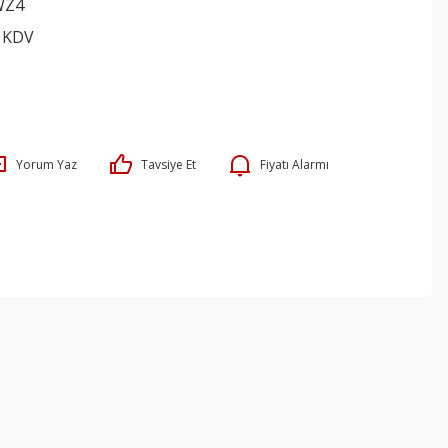
WZ4
+ KDV
Yorum Yaz
Tavsiye Et
Fiyatı Alarmı