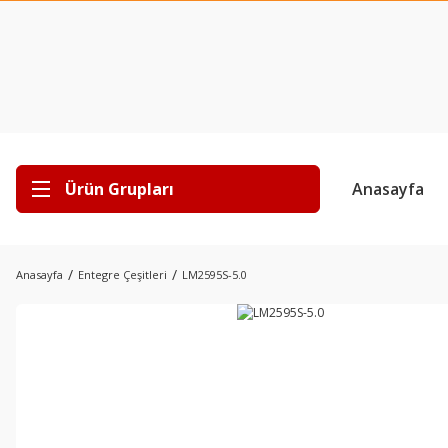
Ürün Grupları
Anasayfa
Anasayfa
Entegre Çeşitleri
LM2595S-5.0