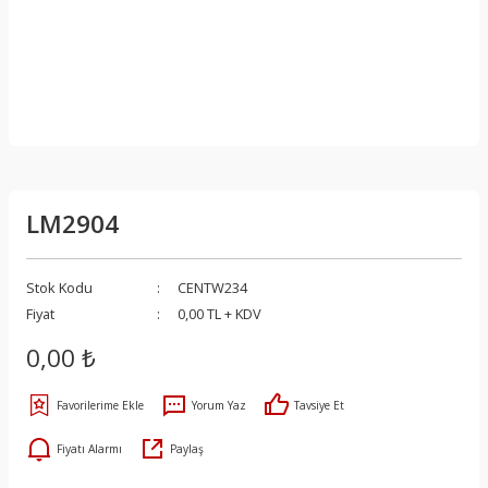
LM2904
Stok Kodu
CENTW234
Fiyat
0,00 TL + KDV
0,00 ₺
Yorum Yaz
Tavsiye Et
Fiyatı Alarmı
Paylaş