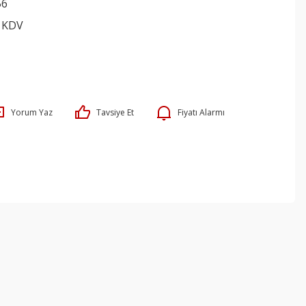
56
+ KDV
Yorum Yaz
Tavsiye Et
Fiyatı Alarmı