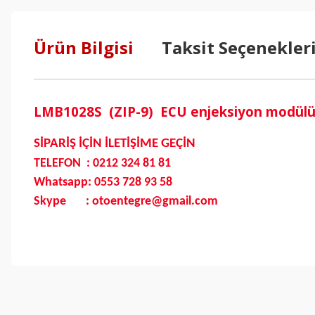
Ürün Bilgisi
Taksit Seçenekler
LMB1028S (ZIP-9) ECU enjeksiyon modülü t
SİPARİŞ İÇİN İLETİŞİME GEÇİN
TELEFON : 0212 324 81 81
Whatsapp: 0553 728 93 58
Skype : otoentegre@gmail.com