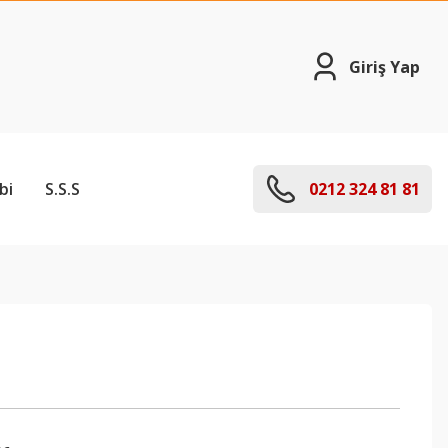
Giriş Yap
bi
S.S.S
0212 324 81 81