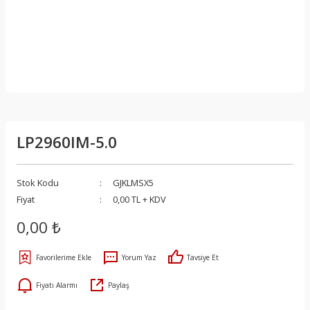
LP2960IM-5.0
Stok Kodu
GJKLMSX5
Fiyat
0,00 TL + KDV
0,00 ₺
Yorum Yaz
Tavsiye Et
Fiyatı Alarmı
Paylaş