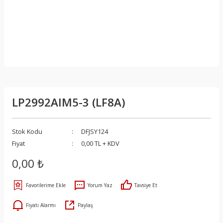
LP2992AIM5-3 (LF8A)
Stok Kodu
DFJSY124
Fiyat
0,00 TL + KDV
0,00 ₺
Yorum Yaz
Tavsiye Et
Fiyatı Alarmı
Paylaş