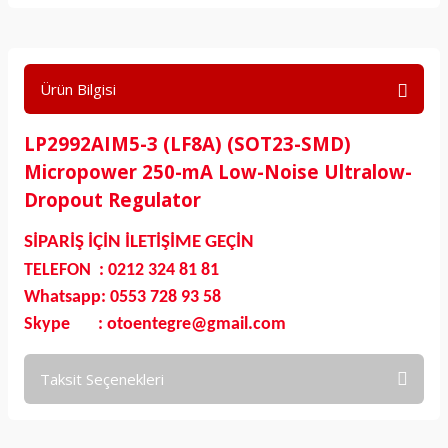
Ürün Bilgisi
LP2992AIM5-3 (LF8A) (SOT23-SMD)
Micropower 250-mA Low-Noise Ultralow-
Dropout Regulator
SİPARİŞ İÇİN İLETİŞİME GEÇİN
TELEFON : 0212 324 81 81
Whatsapp: 0553 728 93 58
Skype : otoentegre@gmail.com
Taksit Seçenekleri