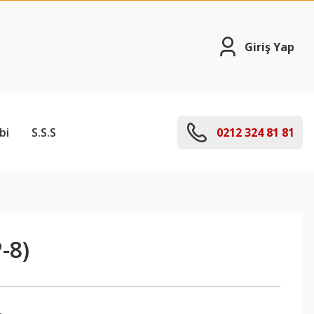
Giriş Yap
bi
S.S.S
0212 324 81 81
-8)