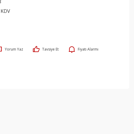
8
+ KDV
Yorum Yaz
Tavsiye Et
Fiyatı Alarmı