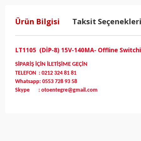
Ürün Bilgisi
Taksit Seçenekler
LT1105 (DİP-8) 15V-140MA- Offline Switch
SİPARİŞ İÇİN İLETİŞİME GEÇİN
TELEFON : 0212 324 81 81
Whatsapp: 0553 728 93 58
Skype : otoentegre@gmail.com