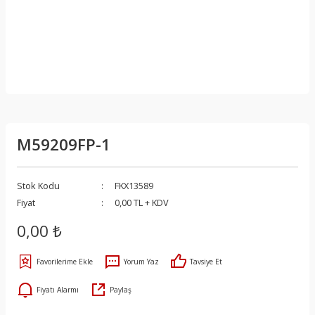
M59209FP-1
Stok Kodu
FKX13589
Fiyat
0,00 TL + KDV
0,00 ₺
Yorum Yaz
Tavsiye Et
Fiyatı Alarmı
Paylaş