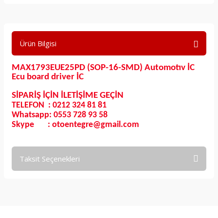
Ürün Bilgisi
MAX1793EUE25PD (SOP-16-SMD) Automotıv İC
Ecu board driver İC
SİPARİŞ İÇİN İLETİŞİME GEÇİN
TELEFON : 0212 324 81 81
Whatsapp: 0553 728 93 58
Skype : otoentegre@gmail.com
Taksit Seçenekleri