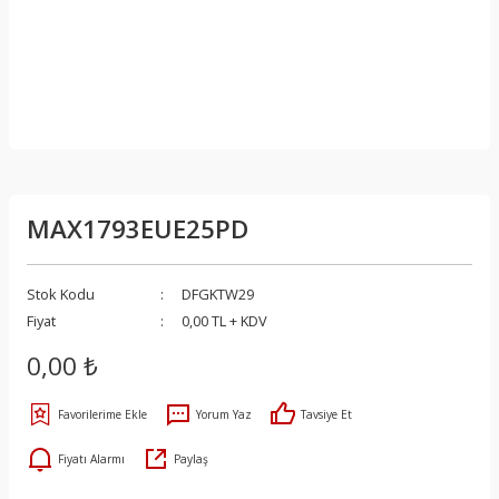
MAX1793EUE25PD
Stok Kodu
DFGKTW29
Fiyat
0,00 TL + KDV
0,00 ₺
Yorum Yaz
Tavsiye Et
Fiyatı Alarmı
Paylaş