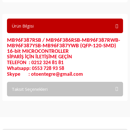
Ürün Bilgisi
MB96F387RSB / MB96F386RSB-MB96F387RWB-
MB96F387YSB-MB96F387YWB (QFP-120-SMD)
16-bit MICROCONTROLLER
SİPARİŞ İÇİN İLETİŞİME GEÇİN
TELEFON : 0212 324 81 81
Whatsapp: 0553 728 93 58
Skype : otoentegre@gmail.com
Taksit Seçenekleri