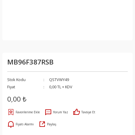
MB96F387RSB
Stok Kodu
QSTVWY49
Fiyat
0,00 TL + KDV
0,00 ₺
Yorum Yaz
Tavsiye Et
Fiyatı Alarmı
Paylaş