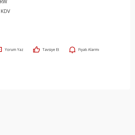
PRW
+ KDV
Yorum Yaz
Tavsiye Et
Fiyatı Alarmı