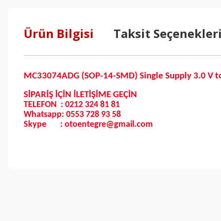
Ürün Bilgisi
Taksit Seçenekler
MC33074ADG (SOP-14-SMD) Single Supply 3.0 V to 
SİPARİŞ İÇİN İLETİŞİME GEÇİN
TELEFON : 0212 324 81 81
Whatsapp: 0553 728 93 58
Skype : otoentegre@gmail.com