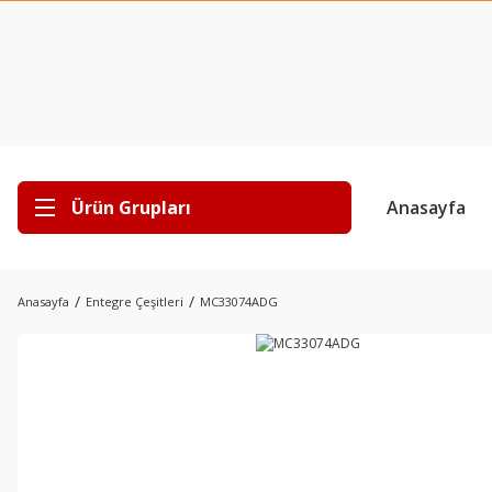
Ürün Grupları
Anasayfa
Anasayfa
Entegre Çeşitleri
MC33074ADG