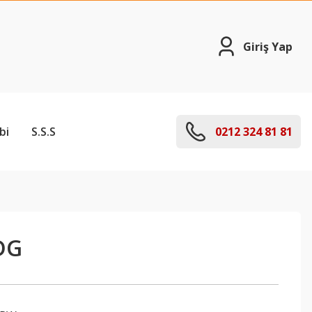
Giriş Yap
bi
S.S.S
0212 324 81 81
DG