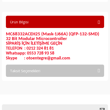
Ürün Bilgisi
MC68332ACEH25 (Mask-1J66A) (QFP-132-SMD)
32 Bit Modular Microcontroller
SİPARİŞ İÇİN İLETİŞİME GEÇİN
TELEFON : 0212 324 81 81
Whatsapp: 0553 728 93 58
Skype : otoentegre@gmail.com
Taksit Seçenekleri