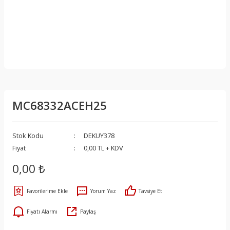
MC68332ACEH25
Stok Kodu
DEKUY378
Fiyat
0,00 TL + KDV
0,00 ₺
Yorum Yaz
Tavsiye Et
Fiyatı Alarmı
Paylaş