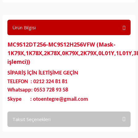
Ürün Bilgisi
MC9S12DT256-MC9S12H256VFW (Mask-
1K79X,1K78X,2K78X,0K79X,2K79X,0L01Y,1L01Y,3
işlemci))
SİPARİŞ İÇİN İLETİŞİME GEÇİN
TELEFON : 0212 324 81 81
Whatsapp: 0553 728 93 58
Skype : otoentegre@gmail.com
Taksit Seçenekleri