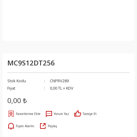
MC9S12DT256
Stok Kodu
CNPRV289
Fiyat
0,00 TL + KDV
0,00 ₺
Yorum Yaz
Tavsiye Et
Fiyatı Alarmı
Paylaş