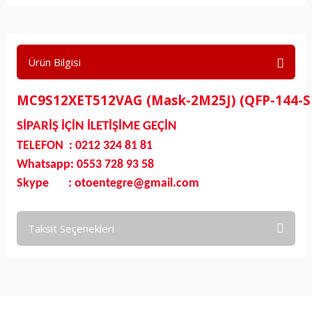
Ürün Bilgisi
MC9S12XET512VAG (Mask-2M25J) (QFP-144-SM
SİPARİŞ İÇİN İLETİŞİME GEÇİN
TELEFON : 0212 324 81 81
Whatsapp: 0553 728 93 58
Skype : otoentegre@gmail.com
Taksit Seçenekleri