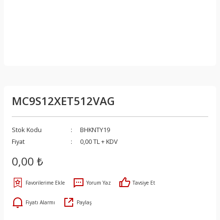
MC9S12XET512VAG
Stok Kodu
BHKNTY19
Fiyat
0,00 TL + KDV
0,00 ₺
Yorum Yaz
Tavsiye Et
Fiyatı Alarmı
Paylaş