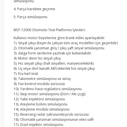
simülasyonu.
4. Parça harekete geçirme
5. Parça simülasyonu
MST-12000 Otomotiv Test Platformu İşlevleri:
Kullanıcı motor beyinlerine göre krank milini ayarlayabilir.
1). Sinyal çıkışı (beyin ile çalışan tüm araç modelleri için geçerlidir)
2). Otomatik şanzıman giriş / çıkış şaft sinyal simülasyonu
3). dalga form verilerine yazmak için kullanılabilir.
4). Motor devir hız sinyal çıkışı
5). Hız sinyali çıkışı (hall sinyalleri, manyetoelektrik)
6). Üç veya dört kanallı ABS tekerlek hızı sinyal çıkışı
7). Ecu kart testi
8). Takometre simülasyonu ve sürüş
9). Fan kontrol modülü sürücüsü
10). Yardımcı hava regülatörü simülasyonu
11). Step motor simülasyonu (Dört / Altı çizgi)
12). Yakıt enjektörü simülasyonu
13). Ateşleme bobini simülasyonu
14). Ateşleme modülü simülasyonu
15). Reversing radar (ultrasonik) prob sürücüsü
16). Otomatik şanzıman simülasyonunun vites valfı
17). Dizel enjektör simülasyonu