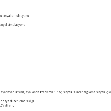
örü sinyal simülasyonu
 sinyal simülasyonu
 ayarlayabilirsiniz, aynı anda krank mili 1 º açı sinyali, silindir algılama sinyali, çıkı
 dosya düzenleme sıklığı
,5V direnç