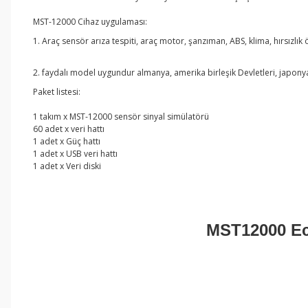
MST-12000 Cihaz uygulaması:
1. Araç sensör arıza tespiti, araç motor, şanzıman, ABS, klima, hırsızlı
2. faydalı model uygundur almanya, amerika birleşik Devletleri, japonya
Paket listesi:
1 takım x MST-12000 sensör sinyal simülatörü
60 adet x veri hattı
1 adet x Güç hattı
1 adet x USB veri hattı
1 adet x Veri diski
MST12000 Ecu