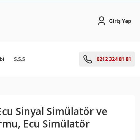
Giriş Yap
bi
S.S.S
0212 324 81 81
cu Sinyal Simülatör ve
rmu, Ecu Simülatör