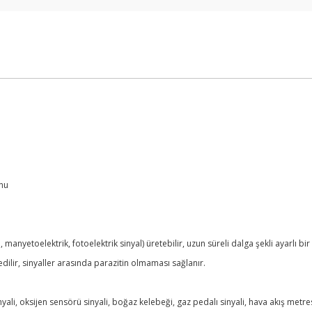
i
onu
l, manyetoelektrik, fotoelektrik sinyal) üretebilir, uzun süreli dalga şekli ayarlı bir
dilir, sinyaller arasında parazitin olmaması sağlanır.
 sinyali, oksijen sensörü sinyali, boğaz kelebeği, gaz pedalı sinyali, hava akış met