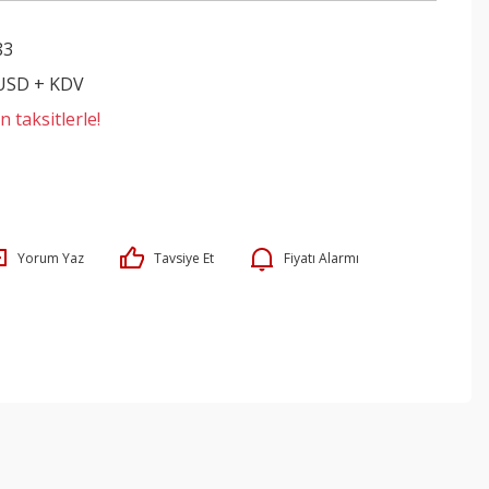
83
 USD + KDV
 taksitlerle!
Yorum Yaz
Tavsiye Et
Fiyatı Alarmı