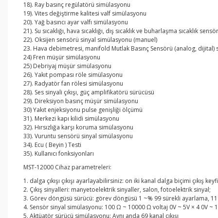
18). Ray basınç regülatörü simülasyonu
19). Vites değiştirme kalitesi valf simülasyonu
20). Yağ basıncı ayar valfı simülasyonu
21). Su sıcaklığı, hava sıcaklığı, dış sıcaklık ve buharlaşma sıcaklık sens
22). Oksijen sensörü sinyal simülasyonu (manuel)
23. Hava debimetresi, manifold Mutlak Basınç Sensörü (analog, dijital)
24) Fren müşür simülasyonu
25) Debriyaj müşür simülasyonu
26). Yakıt pompası röle simülasyonu
27). Radyatör fan rölesi simülasyonu
28). Ses sinyali çıkışı, güç amplifikatörü sürücüsü
29). Direksiyon basınç müşür simülasyonu
30) Yakıt enjeksiyonu pulse genişliği ölçümü
31). Merkezi kapı kilidi simülasyonu
32). Hırsızlığa karşı koruma simülasyonu
33). Vuruntu sensörü sinyal simülasyonu
34). Ecu ( Beyin ) Testi
35). Kullanıcı fonksiyonları
MST-12000 Cihaz parametreleri:
1. dalga çıkışı çıkışı ayarlayabilirsiniz: on iki kanal dalga biçimi çıkış keyfi
2. Çıkış sinyalleri: manyetoelektrik sinyaller, salon, fotoelektrik sinyal;
3. Görev döngüsü sürücü: görev döngüsü 1 ~% 99 sürekli ayarlama, 11
4. Sensör sinyal simülasyonu: 100 Ω ~ 10000 Ω voltaj 0V ~ 5V × 4 0V ~ 1
5. Aktüatör sürücü simülasyonu: Aynı anda 69 kanal çıkışı