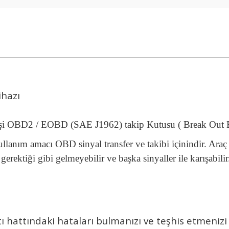
i
ihazı
i OBD2 / EOBD (SAE J1962) takip Kutusu ( Break Out B
anım amacı OBD sinyal transfer ve takibi içinindir. Araç a
 gerektiği gibi gelmeyebilir ve başka sinyaller ile karışabili
hattındaki hataları bulmanızı ve teşhis etmenizi 