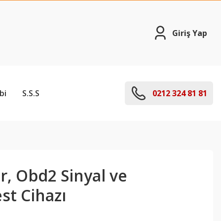
Giriş Yap
bi
S.S.S
0212 324 81 81
r, Obd2 Sinyal ve
st Cihazı