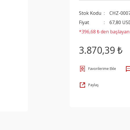
Stok Kodu
CHZ-000
Fiyat
67,80 US
*396,68 ₺ den başlayan t
3.870,39 ₺
Paylaş