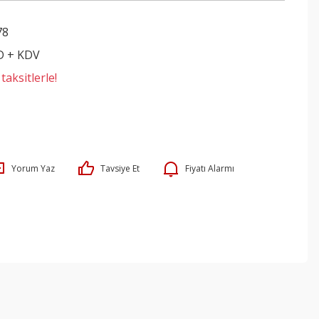
78
D + KDV
aksitlerle!
Yorum Yaz
Tavsiye Et
Fiyatı Alarmı