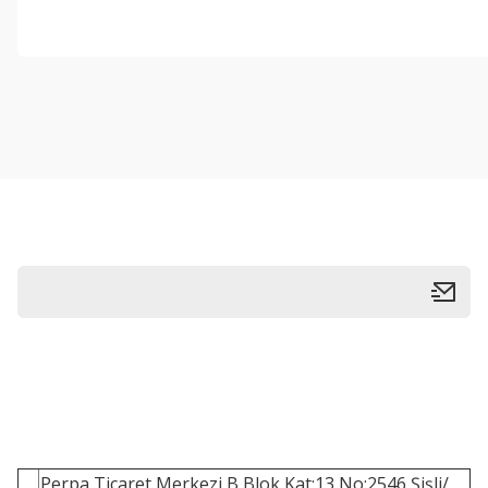
Perpa Ticaret Merkezi B Blok Kat:13 No:2546 Şişli/