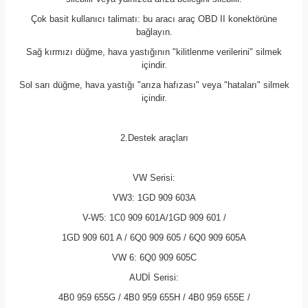
Çok basit kullanıcı talimatı: bu aracı araç OBD II konektörüne
bağlayın.
Sağ kırmızı düğme, hava yastığının "kilitlenme verilerini" silmek
içindir.
Sol sarı düğme, hava yastığı "arıza hafızası" veya "hataları" silmek
içindir.
2.Destek araçları
VW Serisi:
VW3: 1GD 909 603A
V-W5: 1C0 909 601A/1GD 909 601 /
1GD 909 601 A / 6Q0 909 605 / 6Q0 909 605A
VW 6: 6Q0 909 605C
AUDİ Serisi:
4B0 959 655G / 4B0 959 655H / 4B0 959 655E /