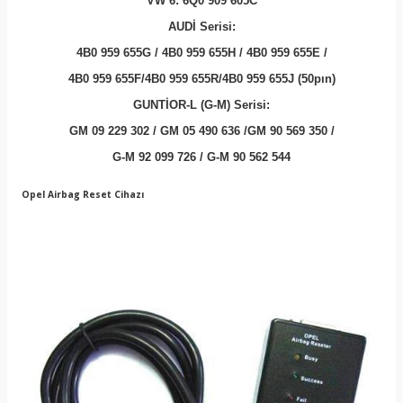
VW 6: 6Q0 909 605C
AUDİ Serisi:
4B0 959 655G / 4B0 959 655H / 4B0 959 655E /
4B0 959 655F/4B0 959 655R/4B0 959 655J (50pın)
GUNTİOR-L (G-M) Serisi:
GM 09 229 302 / GM 05 490 636 /GM 90 569 350 /
G-M 92 099 726 / G-M 90 562 544
Opel Airbag Reset Cihazı