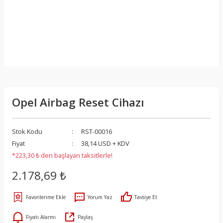
Opel Airbag Reset Cihazı
Stok Kodu
RST-00016
Fiyat
38,14 USD + KDV
*223,30 ₺ den başlayan taksitlerle!
2.178,69 ₺
Yorum Yaz
Tavsiye Et
Fiyatı Alarmı
Paylaş