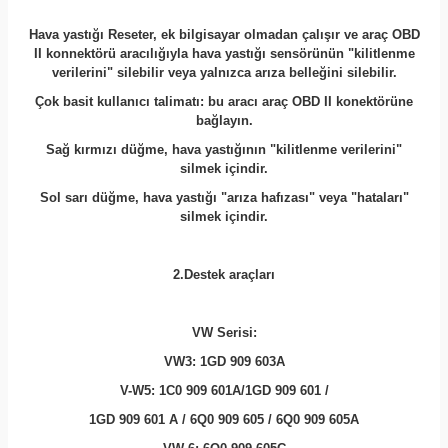
Hava yastığı Reseter, ek bilgisayar olmadan çalışır ve araç OBD
II konnektörü aracılığıyla hava yastığı sensörünün "kilitlenme
verilerini" silebilir veya yalnızca arıza belleğini silebilir.
Çok basit kullanıcı talimatı: bu aracı araç OBD II konektörüne
bağlayın.
Sağ kırmızı düğme, hava yastığının "kilitlenme verilerini"
silmek içindir.
Sol sarı düğme, hava yastığı "arıza hafızası" veya "hataları"
silmek içindir.
2.Destek araçları
VW Serisi:
VW3: 1GD 909 603A
V-W5: 1C0 909 601A/1GD 909 601 /
1GD 909 601 A / 6Q0 909 605 / 6Q0 909 605A