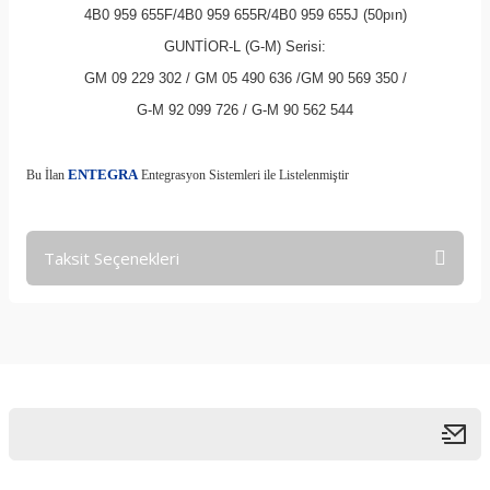
4B0 959 655F/4B0 959 655R/4B0 959 655J (50pın)
GUNTİOR-L (G-M) Serisi:
GM 09 229 302 / GM 05 490 636 /GM 90 569 350 /
G-M 92 099 726 / G-M 90 562 544
E
Bu İlan
NTEGRA
Entegrasyon Sistemleri ile Listelenmiştir
Taksit Seçenekleri