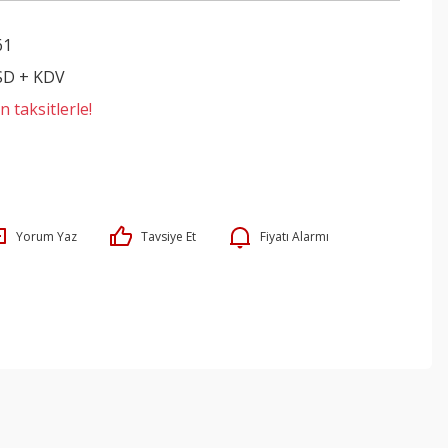
61
SD + KDV
 taksitlerle!
Yorum Yaz
Tavsiye Et
Fiyatı Alarmı