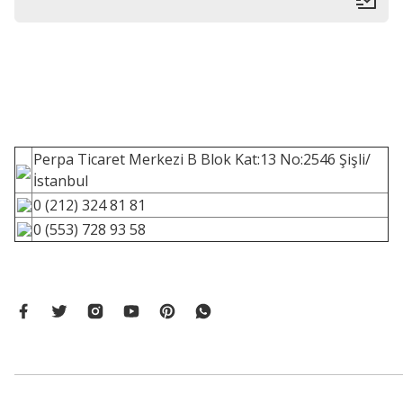
Perpa Ticaret Merkezi B Blok Kat:13 No:2546 Şişli/
İstanbul
0 (212) 324 81 81
0 (553) 728 93 58