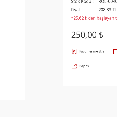
Stok Kodu
ROL-004
Fiyat
208,33 T
*25,62 ₺ den başlayan ta
250,00 ₺
Paylaş