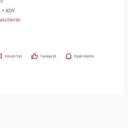
01
L + KDV
ksitlerle!
Yorum Yaz
Tavsiye Et
Fiyatı Alarmı