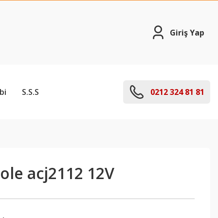
Giriş Yap
bi
S.S.S
0212 324 81 81
ole acj2112 12V