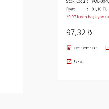
Stok Kodu
ROL-004
Fiyat
81,10 TL
*9,97 ₺ den başlayan tak
97,32 ₺
Paylaş