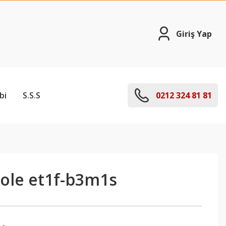
Giriş Yap
bi
S.S.S
0212 324 81 81
ole et1f-b3m1s