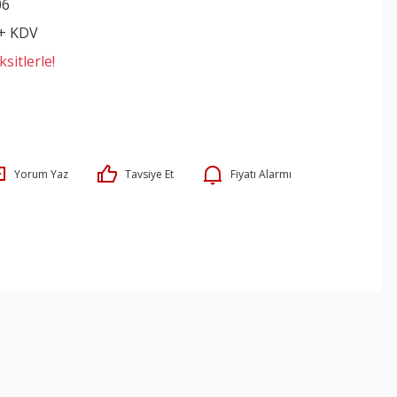
06
 + KDV
sitlerle!
Yorum Yaz
Tavsiye Et
Fiyatı Alarmı