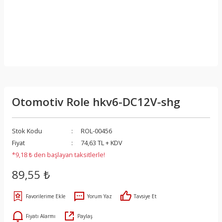
Otomotiv Role hkv6-DC12V-shg
Stok Kodu
ROL-00456
Fiyat
74,63 TL + KDV
*9,18 ₺ den başlayan taksitlerle!
89,55 ₺
Yorum Yaz
Tavsiye Et
Fiyatı Alarmı
Paylaş