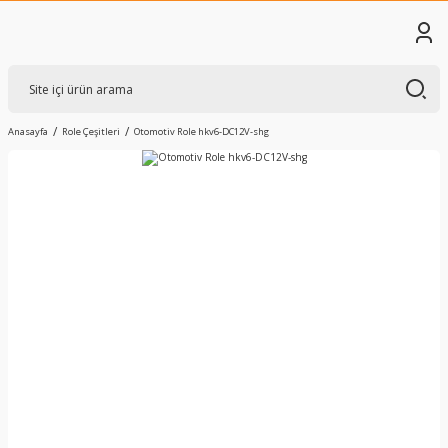
Anasayfa
Role Çeşitleri
Otomotiv Role hkv6-DC12V-shg