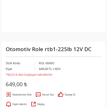
Otomotiv Role rtb1-225lb 12V DC
Stok Kodu
ROL-00430
Fiyat
649,00 TL + KDV
*66,52 ₺ den başlayan taksitlerle!
649,00 ₺
Yorum Yaz
Tavsiye Et
Fiyatı Alarmı
Paylaş