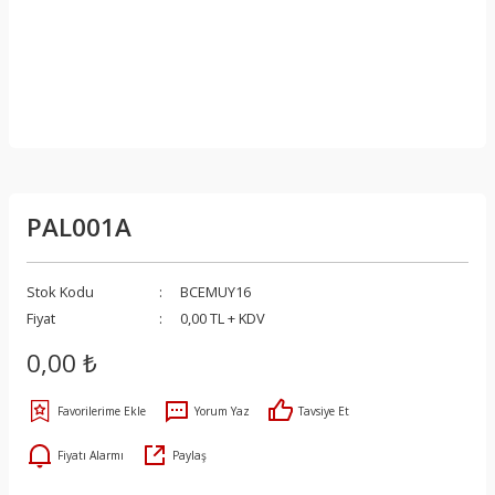
PAL001A
Stok Kodu
BCEMUY16
Fiyat
0,00 TL + KDV
0,00 ₺
Yorum Yaz
Tavsiye Et
Fiyatı Alarmı
Paylaş