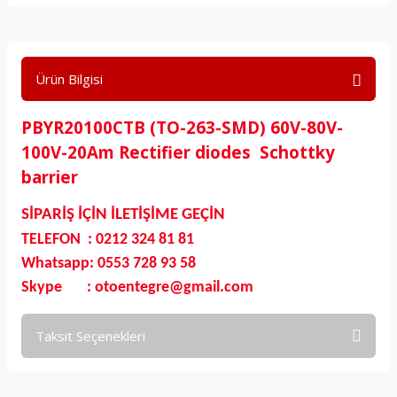
Ürün Bilgisi
PBYR20100CTB (TO-263-SMD) 60V-80V-
100V-20Am Rectifier diodes Schottky
barrier
SİPARİŞ İÇİN İLETİŞİME GEÇİN
TELEFON : 0212 324 81 81
Whatsapp: 0553 728 93 58
Skype : otoentegre@gmail.com
Taksit Seçenekleri