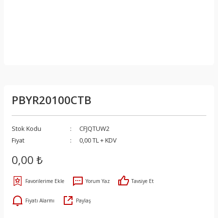
PBYR20100CTB
Stok Kodu
CFJQTUW2
Fiyat
0,00 TL + KDV
0,00 ₺
Yorum Yaz
Tavsiye Et
Fiyatı Alarmı
Paylaş