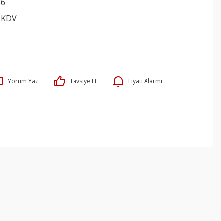
56
+ KDV
Yorum Yaz
Tavsiye Et
Fiyatı Alarmı