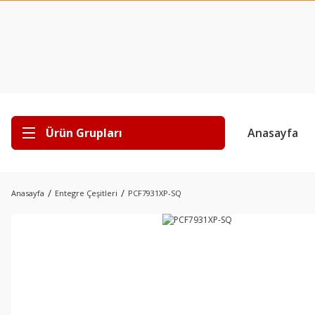
Ürün Grupları
Anasayfa
Anasayfa
Entegre Çeşitleri
PCF7931XP-SQ