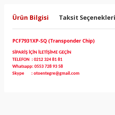
Ürün Bilgisi
Taksit Seçenekler
PCF7931XP-SQ (Transponder Chip)
SİPARİŞ İÇİN İLETİŞİME GEÇİN
TELEFON : 0212 324 81 81
Whatsapp: 0553 728 93 58
Skype : otoentegre@gmail.com