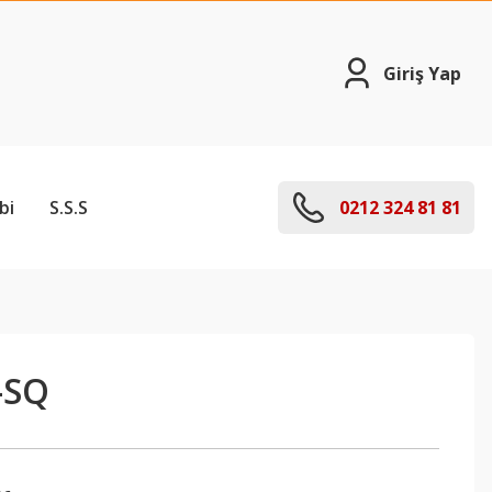
Giriş Yap
bi
S.S.S
0212 324 81 81
-SQ