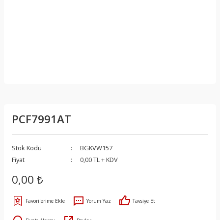
PCF7991AT
Stok Kodu
BGKVW157
Fiyat
0,00 TL + KDV
0,00 ₺
Yorum Yaz
Tavsiye Et