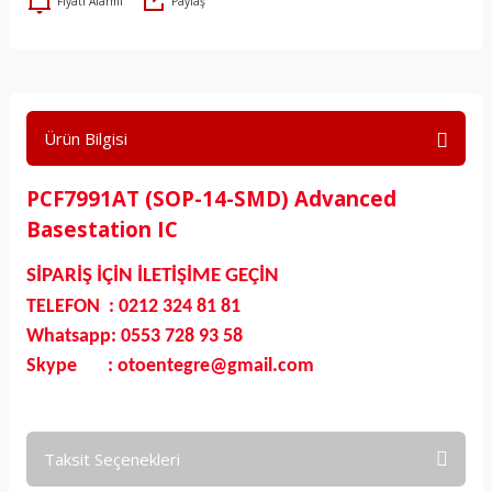
Fiyatı Alarmı
Paylaş
Ürün Bilgisi
PCF7991AT (SOP-14-SMD) Advanced
Basestation IC
SİPARİŞ İÇİN İLETİŞİME GEÇİN
TELEFON : 0212 324 81 81
Whatsapp: 0553 728 93 58
Skype : otoentegre@gmail.com
Taksit Seçenekleri