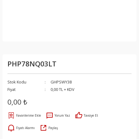
PHP78NQ03LT
Stok Kodu
GHPSWY38
Fiyat
0,00 TL + KDV
0,00 ₺
Yorum Yaz
Tavsiye Et
Fiyatı Alarmı
Paylaş