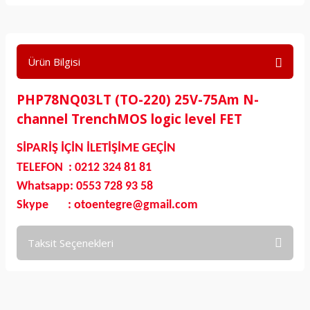
Ürün Bilgisi
PHP78NQ03LT (TO-220) 25V-75Am N-
channel TrenchMOS logic level FET
SİPARİŞ İÇİN İLETİŞİME GEÇİN
TELEFON : 0212 324 81 81
Whatsapp: 0553 728 93 58
Skype : otoentegre@gmail.com
Taksit Seçenekleri