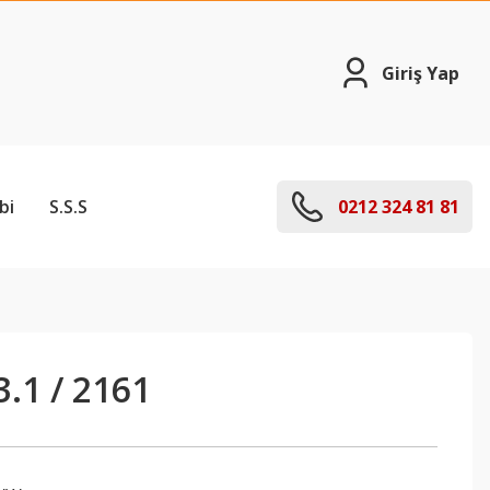
Giriş Yap
bi
S.S.S
0212 324 81 81
.1 / 2161