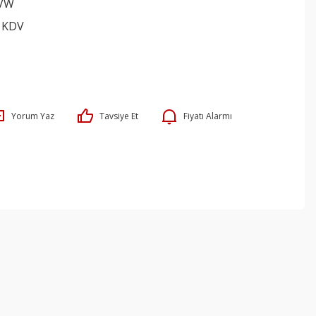
VW
+ KDV
Yorum Yaz
Tavsiye Et
Fiyatı Alarmı