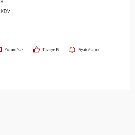
U8
+ KDV
Yorum Yaz
Tavsiye Et
Fiyatı Alarmı