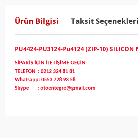
Ürün Bilgisi
Taksit Seçenekler
PU4424-PU3124-Pu4124 (ZIP-10) SILICO
SİPARİŞ İÇİN İLETİŞİME GEÇİN
TELEFON : 0212 324 81 81
Whatsapp: 0553 728 93 58
Skype : otoentegre@gmail.com