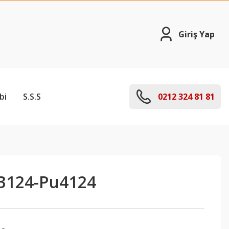
Giriş Yap
bi
S.S.S
0212 324 81 81
3124-Pu4124