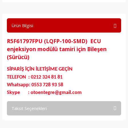
Ürün Bilgisi
R5F61797FPU (LQFP-100-SMD) ECU
enjeksiyon modülü tamiri için Bileşen
(Sürücü)
SİPARİŞ İÇİN İLETİŞİME GEÇİN
TELEFON : 0212 324 81 81
Whatsapp: 0553 728 93 58
Skype : otoentegre@gmail.com
Taksit Seçenekleri