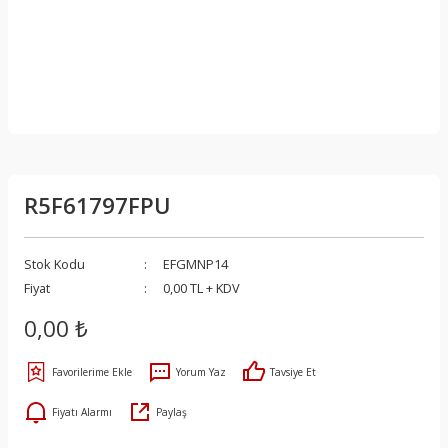
R5F61797FPU
Stok Kodu
EFGMNP14
Fiyat
0,00 TL + KDV
0,00 ₺
Yorum Yaz
Tavsiye Et
Fiyatı Alarmı
Paylaş