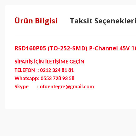
Ürün Bilgisi
Taksit Seçenekler
RSD160P05 (TO-252-SMD) P-Channel 45V 16
SİPARİŞ İÇİN İLETİŞİME GEÇİN
TELEFON : 0212 324 81 81
Whatsapp: 0553 728 93 58
Skype : otoentegre@gmail.com