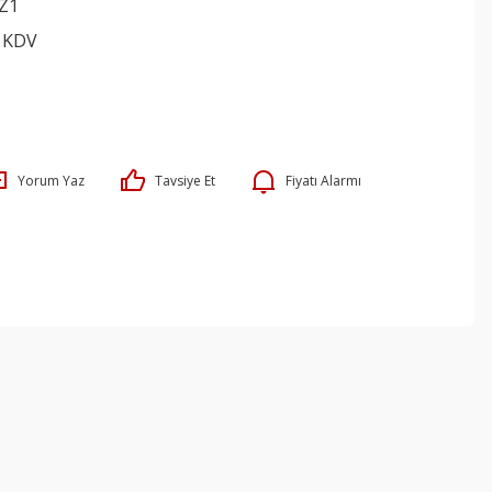
Z1
+ KDV
Yorum Yaz
Tavsiye Et
Fiyatı Alarmı