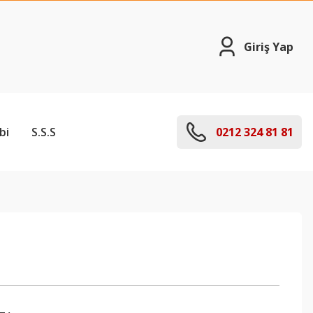
Giriş Yap
bi
S.S.S
0212 324 81 81