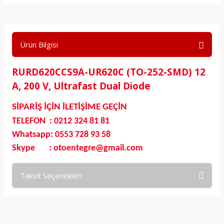
Ürün Bilgisi
RURD620CCS9A-UR620C (TO-252-SMD) 12
A, 200 V, Ultrafast Dual Diode
SİPARİŞ İÇİN İLETİŞİME GEÇİN
TELEFON : 0212 324 81 81
Whatsapp: 0553 728 93 58
Skype : otoentegre@gmail.com
Taksit Seçenekleri