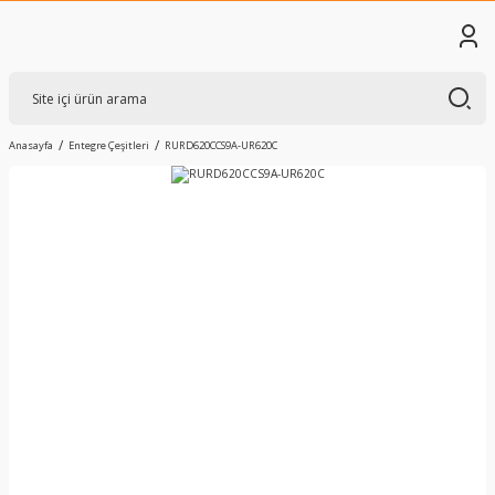
Anasayfa
Entegre Çeşitleri
RURD620CCS9A-UR620C