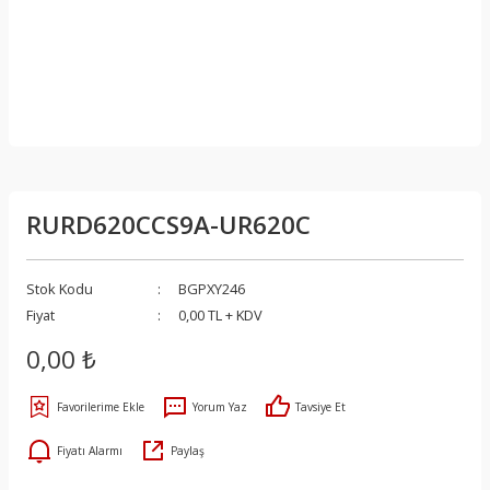
RURD620CCS9A-UR620C
Stok Kodu
BGPXY246
Fiyat
0,00 TL + KDV
0,00 ₺
Yorum Yaz
Tavsiye Et
Fiyatı Alarmı
Paylaş