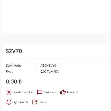
S2V70
Stok Kodu
ABCNSVY9
Fiyat
0,00 TL + KDV
0,00 ₺
Yorum Yaz
Tavsiye Et
Fiyatı Alarmı
Paylaş