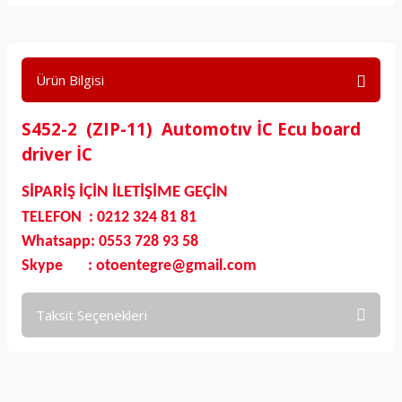
Ürün Bilgisi
S452-2 (ZIP-11) Automotıv İC Ecu board
driver İC
SİPARİŞ İÇİN İLETİŞİME GEÇİN
TELEFON : 0212 324 81 81
Whatsapp: 0553 728 93 58
Skype : otoentegre@gmail.com
Taksit Seçenekleri