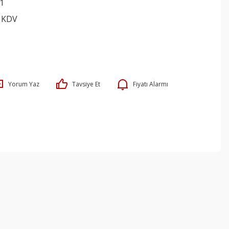
1
+ KDV
Yorum Yaz
Tavsiye Et
Fiyatı Alarmı