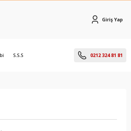
Giriş Yap
bi
S.S.S
0212 324 81 81