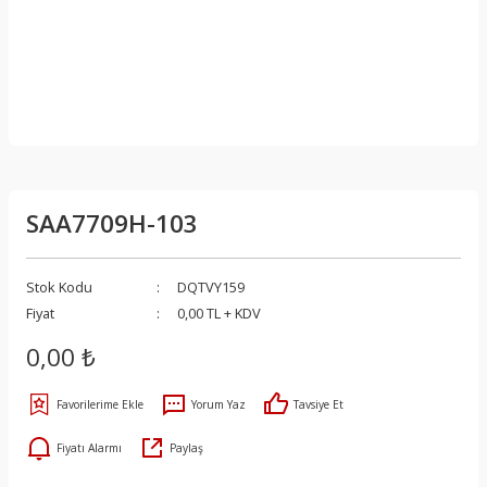
SAA7709H-103
Stok Kodu
DQTVY159
Fiyat
0,00 TL + KDV
0,00 ₺
Yorum Yaz
Tavsiye Et
Fiyatı Alarmı
Paylaş