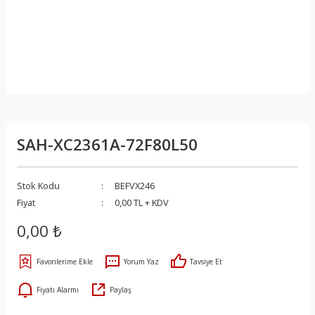
SAH-XC2361A-72F80L50
Stok Kodu
BEFVX246
Fiyat
0,00 TL + KDV
0,00 ₺
Yorum Yaz
Tavsiye Et
Fiyatı Alarmı
Paylaş