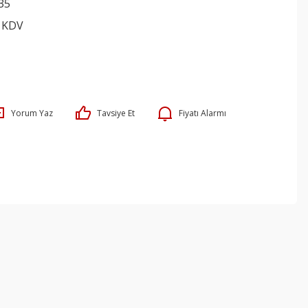
35
+ KDV
Yorum Yaz
Tavsiye Et
Fiyatı Alarmı