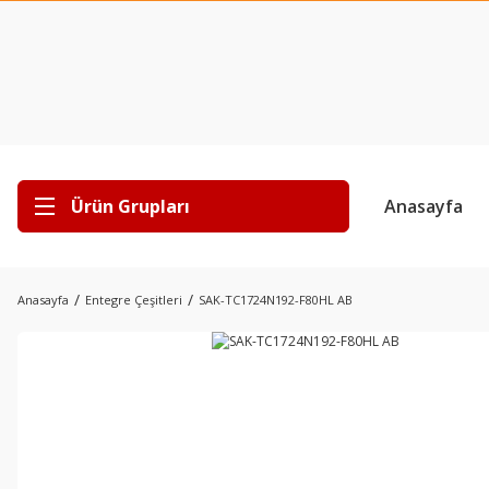
Ürün Grupları
Anasayfa
Anasayfa
Entegre Çeşitleri
SAK-TC1724N192-F80HL AB