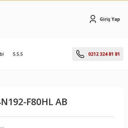
Giriş Yap
bi
S.S.S
0212 324 81 81
4N192-F80HL AB