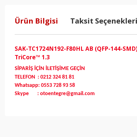
Ürün Bilgisi
Taksit Seçenekler
SAK-TC1724N192-F80HL AB (QFP-144-SMD) 3
TriCore™ 1.3
SİPARİŞ İÇİN İLETİŞİME GEÇİN
TELEFON : 0212 324 81 81
Whatsapp: 0553 728 93 58
Skype : otoentegre@gmail.com