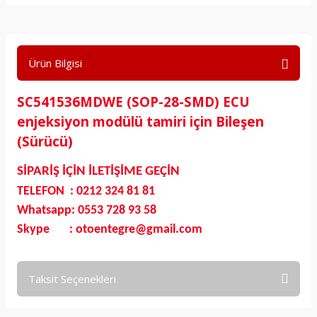
Ürün Bilgisi
SC541536MDWE (SOP-28-SMD) ECU
enjeksiyon modülü tamiri için Bileşen
(Sürücü)
SİPARİŞ İÇİN İLETİŞİME GEÇİN
TELEFON : 0212 324 81 81
Whatsapp: 0553 728 93 58
Skype : otoentegre@gmail.com
Taksit Seçenekleri