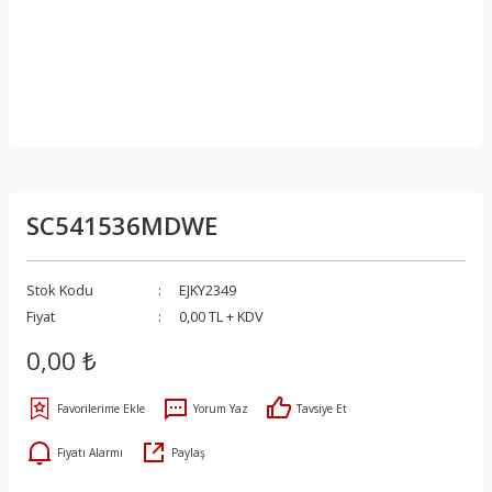
SC541536MDWE
Stok Kodu
EJKY2349
Fiyat
0,00 TL + KDV
0,00 ₺
Yorum Yaz
Tavsiye Et
Fiyatı Alarmı
Paylaş