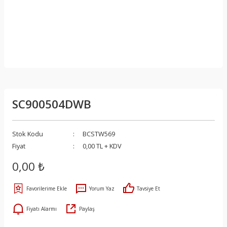
SC900504DWB
Stok Kodu
BCSTW569
Fiyat
0,00 TL + KDV
0,00 ₺
Yorum Yaz
Tavsiye Et
Fiyatı Alarmı
Paylaş