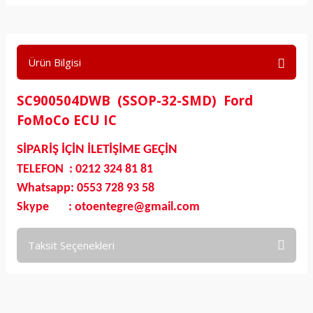
Ürün Bilgisi
SC900504DWB (SSOP-32-SMD) Ford
FoMoCo ECU IC
SİPARİŞ İÇİN İLETİŞİME GEÇİN
TELEFON : 0212 324 81 81
Whatsapp: 0553 728 93 58
Skype : otoentegre@gmail.com
Taksit Seçenekleri