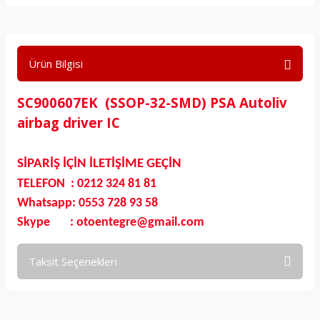
Ürün Bilgisi
SC900607EK (SSOP-32-SMD) PSA Autoliv
airbag driver IC
SİPARİŞ İÇİN İLETİŞİME GEÇİN
TELEFON : 0212 324 81 81
Whatsapp: 0553 728 93 58
Skype : otoentegre@gmail.com
Taksit Seçenekleri