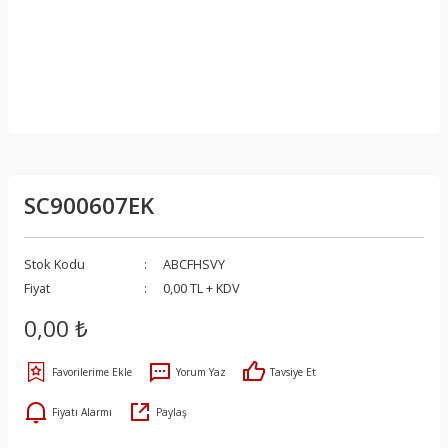
SC900607EK
Stok Kodu
ABCFHSVY
Fiyat
0,00 TL + KDV
0,00 ₺
Yorum Yaz
Tavsiye Et
Fiyatı Alarmı
Paylaş