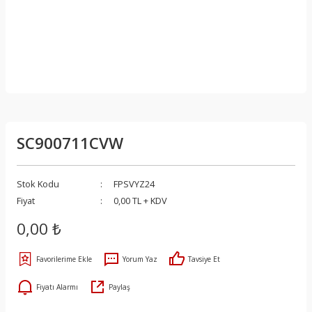
SC900711CVW
Stok Kodu
FPSVYZ24
Fiyat
0,00 TL + KDV
0,00 ₺
Yorum Yaz
Tavsiye Et
Fiyatı Alarmı
Paylaş