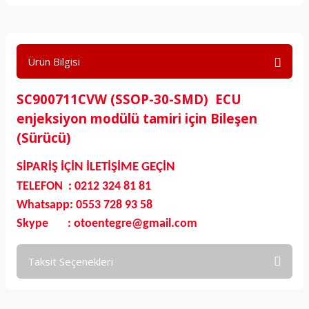
Ürün Bilgisi
SC900711CVW (SSOP-30-SMD) ECU
enjeksiyon modülü tamiri için Bileşen
(Sürücü)
SİPARİŞ İÇİN İLETİŞİME GEÇİN
TELEFON : 0212 324 81 81
Whatsapp: 0553 728 93 58
Skype : otoentegre@gmail.com
Taksit Seçenekleri