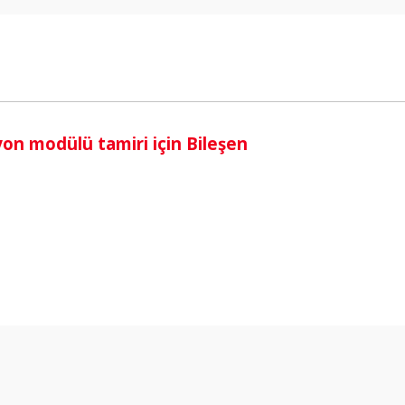
i
n modülü tamiri için Bileşen