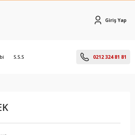
Giriş Yap
bi
S.S.S
0212 324 81 81
EK