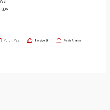
W2
+ KDV
Yorum Yaz
Tavsiye Et
Fiyatı Alarmı