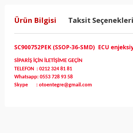
Ürün Bilgisi
Taksit Seçenekler
SC900752PEK (SSOP-36-SMD) ECU enjeksiyo
SİPARİŞ İÇİN İLETİŞİME GEÇİN
TELEFON : 0212 324 81 81
Whatsapp: 0553 728 93 58
Skype : otoentegre@gmail.com