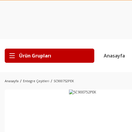
Ürün Grupları
Anasayfa
Anasayfa
Entegre Çeşitleri
SC900752PEK