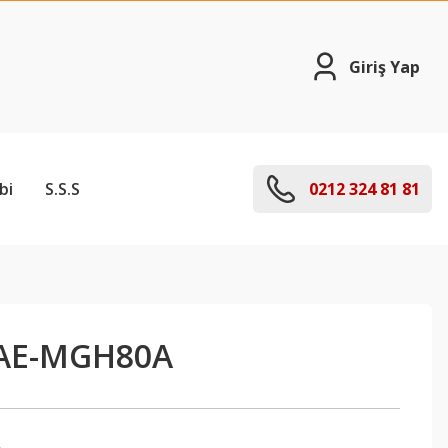
Giriş Yap
bi
S.S.S
0212 324 81 81
AE-MGH80A