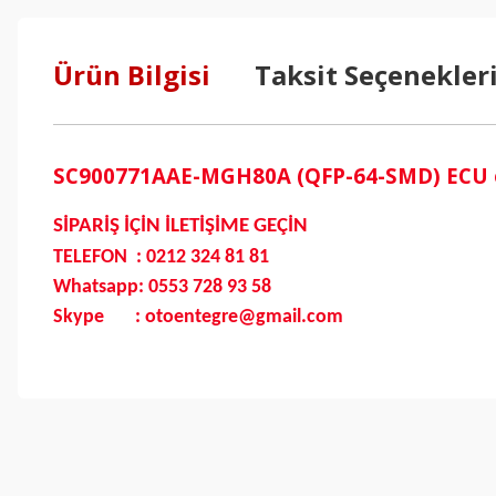
Ürün Bilgisi
Taksit Seçenekler
SC900771AAE-MGH80A (QFP-64-SMD) ECU enj
SİPARİŞ İÇİN İLETİŞİME GEÇİN
TELEFON : 0212 324 81 81
Whatsapp: 0553 728 93 58
Skype : otoentegre@gmail.com