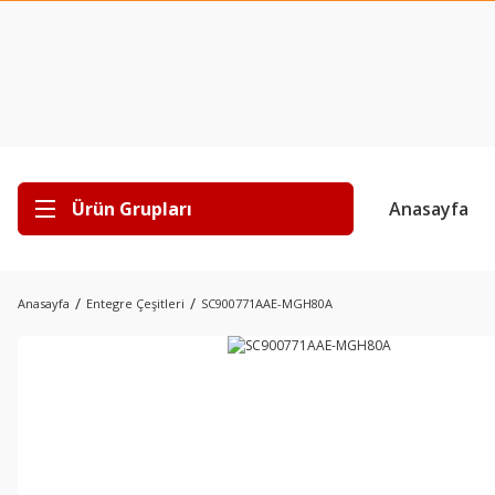
Ürün Grupları
Anasayfa
Anasayfa
Entegre Çeşitleri
SC900771AAE-MGH80A