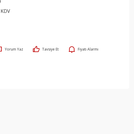
9
+ KDV
Yorum Yaz
Tavsiye Et
Fiyatı Alarmı