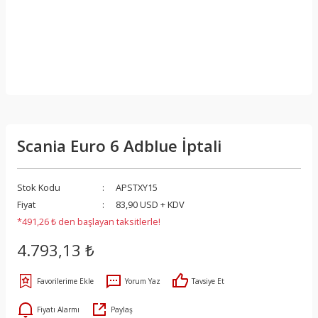
Scania Euro 6 Adblue İptali
Stok Kodu
APSTXY15
Fiyat
83,90 USD + KDV
*491,26 ₺ den başlayan taksitlerle!
4.793,13 ₺
Yorum Yaz
Tavsiye Et
Fiyatı Alarmı
Paylaş