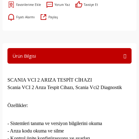
Yorum Yaz
Tavsiye Et
Fiyatı Alarmı
Paylaş
Ürün Bilgisi
SCANIA VCI 2 ARIZA TESPİT CİHAZI
Scania VCI 2 Arıza Tespit Cihazı, Scania Vci2 Diagnostik
Özellikler:
- Sistemleri tanıma ve versiyon bilgilerini okuma
- Arıza kodu okuma ve silme
- Kontrol ünite konfigürasyonu ve ayarları