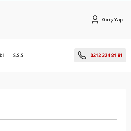
Giriş Yap
bi
S.S.S
0212 324 81 81