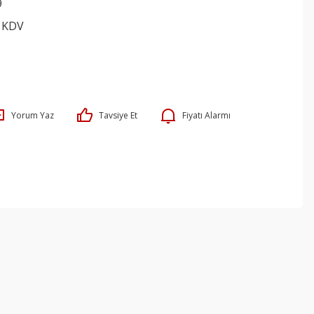
9
+ KDV
Yorum Yaz
Tavsiye Et
Fiyatı Alarmı