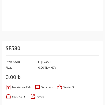
SE580
Stok Kodu
FHJL2458
Fiyat
0,00 TL + KDV
0,00 ₺
Yorum Yaz
Tavsiye Et
Fiyatı Alarmı
Paylaş