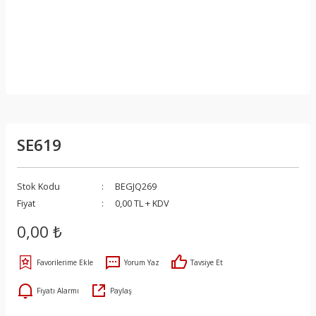
SE619
Stok Kodu
BEGJQ269
Fiyat
0,00 TL + KDV
0,00 ₺
Yorum Yaz
Tavsiye Et
Fiyatı Alarmı
Paylaş