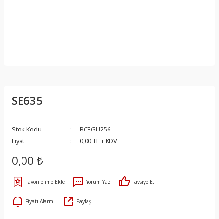
SE635
Stok Kodu
BCEGU256
Fiyat
0,00 TL + KDV
0,00 ₺
Yorum Yaz
Tavsiye Et
Fiyatı Alarmı
Paylaş